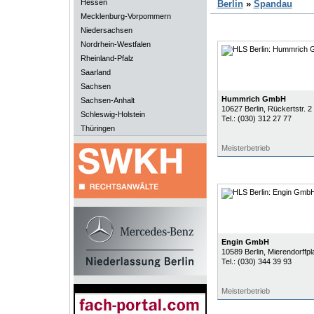
Hessen
Berlin
»
Spandau
Mecklenburg-Vorpommern
Niedersachsen
Nordrhein-Westfalen
Rheinland-Pfalz
Saarland
Sachsen
Hummrich GmbH
Sachsen-Anhalt
10627
Berlin
, Rückertstr. 2
Schleswig-Holstein
Tel.:
(030) 312 27 77
Thüringen
Meisterbetrieb
Engin GmbH
10589
Berlin
, Mierendorffpl
Tel.:
(030) 344 39 93
Meisterbetrieb