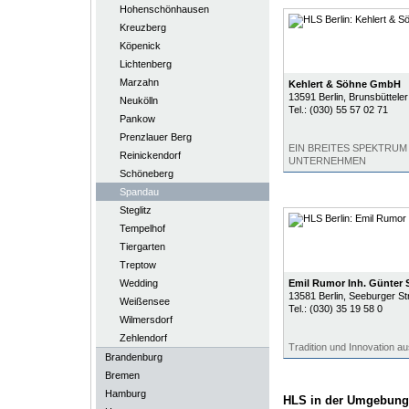
Hohenschönhausen
Kreuzberg
Köpenick
Lichtenberg
Marzahn
Kehlert & Söhne GmbH
13591
Berlin
, Brunsbüttel
Neukölln
Tel.:
(030) 55 57 02 71
Pankow
Prenzlauer Berg
EIN BREITES SPEKTRUM
Reinickendorf
UNTERNEHMEN
Schöneberg
Spandau
Steglitz
Tempelhof
Tiergarten
Treptow
Wedding
Emil Rumor Inh. Günter 
13581
Berlin
, Seeburger St
Weißensee
Tel.:
(030) 35 19 58 0
Wilmersdorf
Zehlendorf
Tradition und Innovation 
Brandenburg
Bremen
Hamburg
HLS in der Umgebung