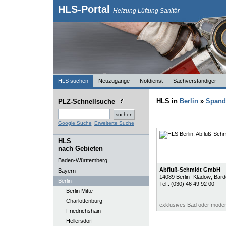
HLS-Portal
Heizung Lüftung Sanitär
HLS suchen
Neuzugänge
Notdienst
Sachverständiger
HLS in
Berlin
»
Spand
PLZ-Schnellsuche
Google Suche
Erweiterte Suche
HLS
nach Gebieten
Baden-Württemberg
Abfluß-Schmidt GmbH
Bayern
14089
Berlin- Kladow
, Bar
Berlin
Tel.:
(030) 46 49 92 00
Berlin Mitte
Charlottenburg
exklusives Bad oder mode
Friedrichshain
Hellersdorf