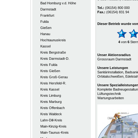
Bad Homburg v.d. Höhe
Tel.:
(06154) 800 000
Darmstadt
Fax.:
(06154) 831 94
Frankfurt
Fulda
Dieser Betrieb wurde vo
Gießen
Hanau
Hochtaunuskreis
4
von
6
Ster
Kassel
Kreis Bergstraße
Unser Aktionsradius
Kreis Darmstadt-D.
Grossraum Darmstadt
Kreis Fulda
Unsere Leistungen
Kreis Gießen
Sanitärinstallation, Badsa
Orbitalschweißen, Edelstah
Kreis Groß-Gerau
Kreis Hersfeld-R.
Unsere
Spezialleistunge
Kreis Kassel
Komplette Badneugestaltu
Lüftungstechnik
Kreis Limburg
Wartungsarbeiten
Kreis Marburg
Kreis Offenbach
Kreis Waldeck
Lahn-Dill-Kreis
Main-Kinzig-Kreis
Main-Taunus-Kreis