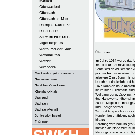
Marburg
Odenwaldkreis
Offenbach
Offenbach am Main
Rheingau-Taunus-Kr.
Rüsselsheim
Schwalm-Eder-Kreis
Vogelsbergkreis
Werra- Meißner-Kreis
Über uns
Wetteraukreis
Im Jahre 1964 wurde das 
Wetzlar
Installateur-, Zentralheizu
Wiesbaden
Somit setzen wir seit fast 
Mecklenburg-Vorpommern
präzise Fachkompetenz un
arbeitete Ernst Jung mit nu
Niedersachsen
jedoch kontinuierlich und he
Nordrhein-Westfalen
1974 konnten neue und att
heute noch Firmensitz sind
Rheinland-Pfalz
Wolfgang Jung, Dipl.-Ing. 
Saarland
des Handwerks, übernahm 
zudem Mitglied im Innungs
Sachsen
und Energieberater.
Sachsen-Anhalt
Wir sind Ansprechpartner i
Schleswig-Holstein
Kunden beschäftigen, auch
hinaus.
Thüringen
Beratung wird bei uns groß
nämlich die Nähe zum Kund
Planungsphase bis zum Absc