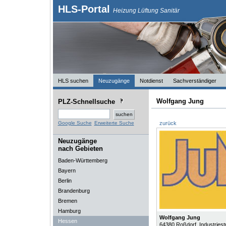
HLS-Portal
Heizung Lüftung Sanitär
HLS suchen
Neuzugänge
Notdienst
Sachverständiger
Wolfgang Jung
PLZ-Schnellsuche
Google Suche
Erweiterte Suche
zurück
Neuzugänge
nach Gebieten
Baden-Württemberg
Bayern
Berlin
Brandenburg
Bremen
Hamburg
Wolfgang Jung
Hessen
64380
Roßdorf
, Industriestr