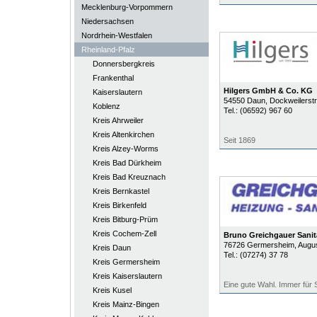
Mecklenburg-Vorpommern
Niedersachsen
Nordrhein-Westfalen
Rheinland-Pfalz
Donnersbergkreis
Frankenthal
Hilgers GmbH & Co. KG
Kaiserslautern
54550
Daun
, Dockweilerst
Koblenz
Tel.:
(06592) 967 60
Kreis Ahrweiler
Kreis Altenkirchen
Seit 1869
Kreis Alzey-Worms
Kreis Bad Dürkheim
Kreis Bad Kreuznach
Kreis Bernkastel
Kreis Birkenfeld
Kreis Bitburg-Prüm
Kreis Cochem-Zell
Bruno Greichgauer Sanit
76726
Germersheim
, Augus
Kreis Daun
Tel.:
(07274) 37 78
Kreis Germersheim
Kreis Kaiserslautern
Eine gute Wahl. Immer für 
Kreis Kusel
Kreis Mainz-Bingen