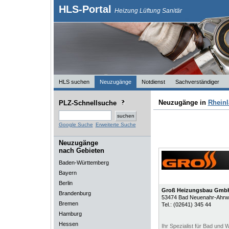
HLS-Portal
Heizung Lüftung Sanitär
HLS suchen
Neuzugänge
Notdienst
Sachverständiger
Neuzugänge in
Rheinl
PLZ-Schnellsuche
Google Suche
Erweiterte Suche
Neuzugänge
nach Gebieten
Baden-Württemberg
Bayern
Berlin
Groß Heizungsbau GmbH
Brandenburg
53474
Bad Neuenahr-Ahrwe
Bremen
Tel.:
(02641) 345 44
Hamburg
Hessen
Ihr Spezialist für Bad und