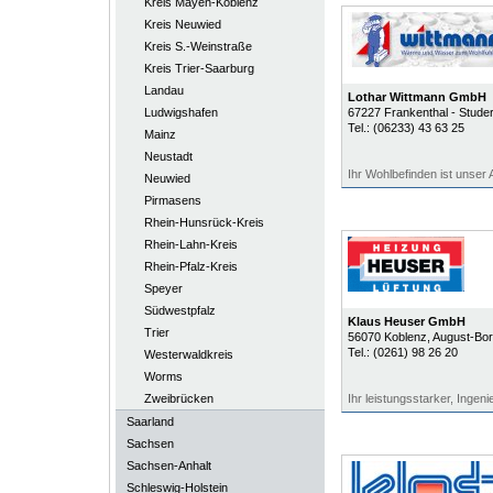
Kreis Mayen-Koblenz
Kreis Neuwied
Kreis S.-Weinstraße
Kreis Trier-Saarburg
Landau
Lothar Wittmann GmbH
Ludwigshafen
67227
Frankenthal - Stude
Tel.:
(06233) 43 63 25
Mainz
Neustadt
Ihr Wohlbefinden ist unser 
Neuwied
Pirmasens
Rhein-Hunsrück-Kreis
Rhein-Lahn-Kreis
Rhein-Pfalz-Kreis
Speyer
Südwestpfalz
Klaus Heuser GmbH
Trier
56070
Koblenz
, August-Bor
Tel.:
(0261) 98 26 20
Westerwaldkreis
Worms
Zweibrücken
Ihr leistungsstarker, Ingeni
Saarland
Sachsen
Sachsen-Anhalt
Schleswig-Holstein