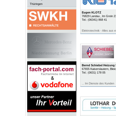
Thüringen
Eugen KLOTZ
76829
Landau
, Im Grein 2
Tel.:
(06341) 868 41
Elektrotechnik - Alles aus e
Bernd Schiebel Heizung 
67655
Kaiserslautern
, Blei
Tel.:
(0631) 178 05
... Im Dienste des Kunden