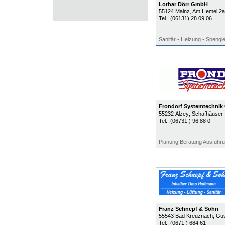
Lothar Dörr GmbH
55124
Mainz
, Am Hemel 2a
Tel.:
(06131) 28 09 06
Sanitär - Heizung - Spengle
Frondorf Systemtechni
55232
Alzey
, Schafhäuser 
Tel.:
(06731 ) 96 88 0
Planung Beratung Ausführu
Franz Schnepf & Sohn
55543
Bad Kreuznach
, Gus
Tel.:
(0671 ) 684 61