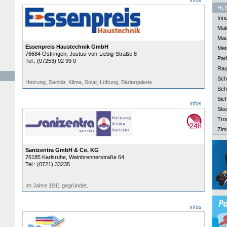
infos
HLS
Inn
Mal
Mau
Essenpreis Haustechnik GmbH
Meta
76684
Östringen
, Justus-von-Liebig-Straße 8
Park
Tel.:
(07253) 92 99 0
Rau
Sch
Heizung, Sanitär, Klima, Solar, Lüftung, Bädergalerie
Sch
Sich
infos
Stu
Tro
Zim
Sanizentra GmbH & Co. KG
76185
Karlsruhe
, Weinbrennerstraße 64
Tel.:
(0721) 33235
Im Jahre 1911 gegründet.
infos