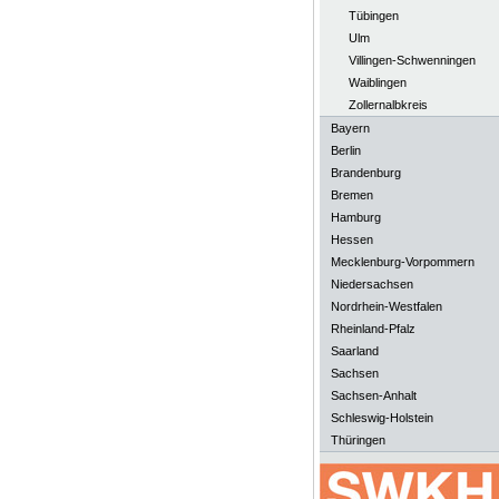
Tübingen
Ulm
Villingen-Schwenningen
Waiblingen
Zollernalbkreis
Bayern
Berlin
Brandenburg
Bremen
Hamburg
Hessen
Mecklenburg-Vorpommern
Niedersachsen
Nordrhein-Westfalen
Rheinland-Pfalz
Saarland
Sachsen
Sachsen-Anhalt
Schleswig-Holstein
Thüringen