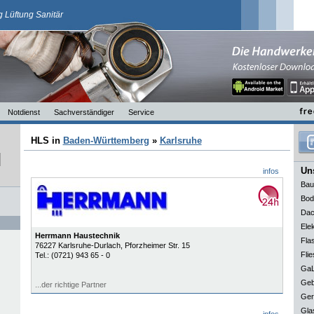
 Lüftung Sanitär
Notdienst
Sachverständiger
Service
HLS in
Baden-Württemberg
»
Karlsruhe
Uns
infos
Bau
Bod
Dac
Elek
Herrmann Haustechnik
Fla
76227
Karlsruhe-Durlach
, Pforzheimer Str. 15
Flie
Tel.:
(0721) 943 65 - 0
GaL
Geb
...der richtige Partner
Ger
Gla