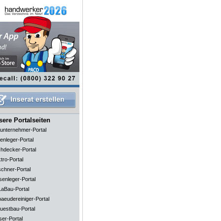
ere Portalseiten
unternehmer-Portal
enleger-Portal
hdecker-Portal
tro-Portal
schner-Portal
senleger-Portal
aBau-Portal
aeudereiniger-Portal
uestbau-Portal
ser-Portal