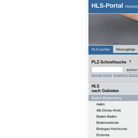
HLS-Portal
Heizung
HLS suchen
Neuzugänge
PLZ-Schnellsuche
Google Suche
Erweiterte Suche
HLS
nach Gebieten
Baden-Württemberg
Aalen
Alb-Donau-Kreis
Baden-Baden
Bodenseekreis
Breisgau-Hochschw.
Enzkreis