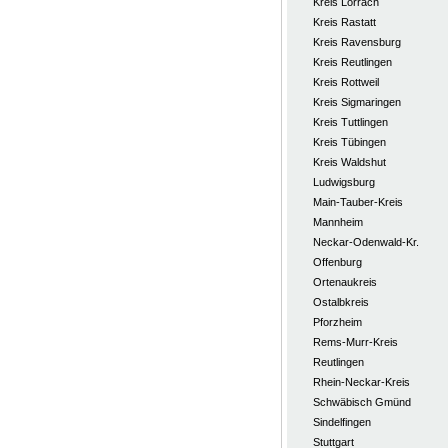
Kreis Lörrach
Kreis Rastatt
Kreis Ravensburg
Kreis Reutlingen
Kreis Rottweil
Kreis Sigmaringen
Kreis Tuttlingen
Kreis Tübingen
Kreis Waldshut
Ludwigsburg
Main-Tauber-Kreis
Mannheim
Neckar-Odenwald-Kr.
Offenburg
Ortenaukreis
Ostalbkreis
Pforzheim
Rems-Murr-Kreis
Reutlingen
Rhein-Neckar-Kreis
Schwäbisch Gmünd
Sindelfingen
Stuttgart