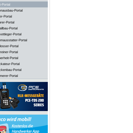
-Portal
enausbau-Portal
er-Portal
rer-Portal
llbau-Portal
ettleger-Portal
mausstatter-Portal
losser-Portal
reiner-Portal
erheit-Portal
ckateur-Portal
ckenbau-Portal
merer-Portal