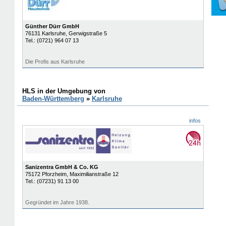
Günther Dürr GmbH
76131
Karlsruhe
, Gerwigstraße 5
Tel.:
(0721) 964 07 13
Die Profis aus Karlsruhe
HLS in der Umgebung von
Baden-Württemberg
»
Karlsruhe
infos
Sanizentra GmbH & Co. KG
75172
Pforzheim
, Maximilianstraße 12
Tel.:
(07231) 91 13 00
Gegründet im Jahre 1938.