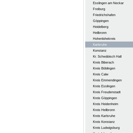
Esslingen am Neckar
Freiburg
Friedrichshafen
Göppingen
Heidelberg
Heilbronn
Hohenlohekreis
Karlsruhe
Konstanz
Kr. Schwäbisch Hall
Kreis Biberach
Kreis Böblingen
Kreis Calw
Kreis Emmendingen
Kreis Esslingen
Kreis Freudenstadt
Kreis Göppingen
Kreis Heidenheim
Kreis Heilbronn
Kreis Karlsruhe
Kreis Konstanz
Kreis Ludwigsburg