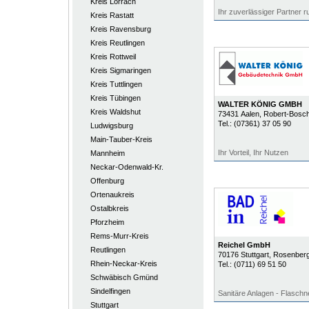
Kreis Lörrach
Ihr zuverlässiger Partner 
Kreis Rastatt
Kreis Ravensburg
Kreis Reutlingen
Kreis Rottweil
Kreis Sigmaringen
Kreis Tuttlingen
Kreis Tübingen
WALTER KÖNIG GMBH
Kreis Waldshut
73431
Aalen
, Robert-Bosc
Tel.:
(07361) 37 05 90
Ludwigsburg
Main-Tauber-Kreis
Ihr Vorteil, Ihr Nutzen
Mannheim
Neckar-Odenwald-Kr.
Offenburg
Ortenaukreis
Ostalbkreis
Pforzheim
Rems-Murr-Kreis
Reichel GmbH
Reutlingen
70176
Stuttgart
, Rosenberg
Rhein-Neckar-Kreis
Tel.:
(0711) 69 51 50
Schwäbisch Gmünd
Sindelfingen
Sanitäre Anlagen - Flaschn
Stuttgart