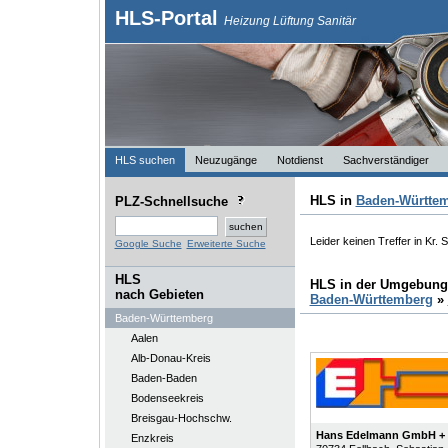
HLS-Portal
Heizung Lüftung Sanitär
HLS suchen
Neuzugänge
Notdienst
Sachverständiger
HLS in
Baden-Württe
PLZ-Schnellsuche
Leider keinen Treffer in Kr.
Google Suche
Erweiterte Suche
HLS
HLS in der Umgebung
nach Gebieten
Baden-Württemberg
»
Baden-Württemberg
Aalen
Alb-Donau-Kreis
Baden-Baden
Bodenseekreis
Breisgau-Hochschw.
Hans Edelmann GmbH + 
Enzkreis