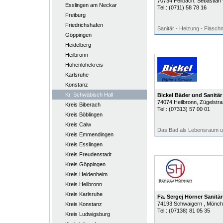
70734
Fellbach
, Sebastian
Esslingen am Neckar
Tel.:
(0711) 58 78 16
Freiburg
Friedrichshafen
Sanitär - Heizung - Flaschn
Göppingen
Heidelberg
Heilbronn
Hohenlohekreis
Karlsruhe
Konstanz
Kr. Schwäbisch Hall
Bickel Bäder und Sanitä
74074
Heilbronn
, Zügelstr
Kreis Biberach
Tel.:
(07313) 57 00 01
Kreis Böblingen
Kreis Calw
Das Bad als Lebensraum u
Kreis Emmendingen
Kreis Esslingen
Kreis Freudenstadt
Kreis Göppingen
Kreis Heidenheim
Kreis Heilbronn
Kreis Karlsruhe
Fa. Sergej Hörner Sanit
74193
Schwaigern
, Mönch
Kreis Konstanz
Tel.:
(07138) 81 05 35
Kreis Ludwigsburg