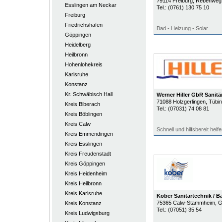
79114
Freiburg
, Rebenweg
Esslingen am Neckar
Tel.:
(0761) 130 75 10
Freiburg
Friedrichshafen
Bad - Heizung - Solar
Göppingen
Heidelberg
Heilbronn
Hohenlohekreis
Karlsruhe
Konstanz
Kr. Schwäbisch Hall
Werner Hiller GbR Sanit
71088
Holzgerlingen
, Tübin
Kreis Biberach
Tel.:
(07031) 74 08 81
Kreis Böblingen
Kreis Calw
Schnell und hilfsbereit helf
Kreis Emmendingen
Kreis Esslingen
Kreis Freudenstadt
Kreis Göppingen
Kreis Heidenheim
Kreis Heilbronn
Kreis Karlsruhe
Kober Sanitärtechnik / B
75365
Calw-Stammheim
, 
Kreis Konstanz
Tel.:
(07051) 35 54
Kreis Ludwigsburg