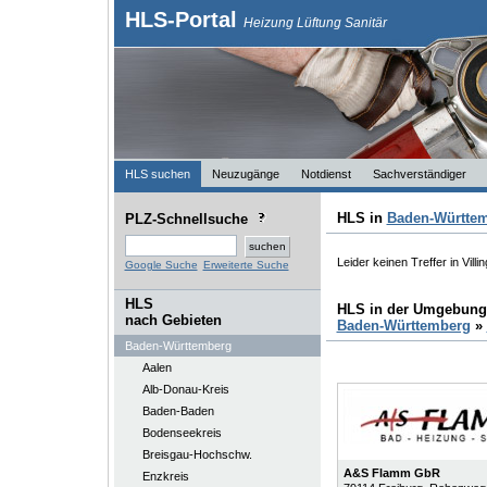
HLS-Portal
Heizung Lüftung Sanitär
HLS suchen
Neuzugänge
Notdienst
Sachverständiger
HLS in
Baden-Württe
PLZ-Schnellsuche
Leider keinen Treffer in Vil
Google Suche
Erweiterte Suche
HLS
HLS in der Umgebung
nach Gebieten
Baden-Württemberg
»
Baden-Württemberg
Aalen
Alb-Donau-Kreis
Baden-Baden
Bodenseekreis
Breisgau-Hochschw.
A&S Flamm GbR
Enzkreis