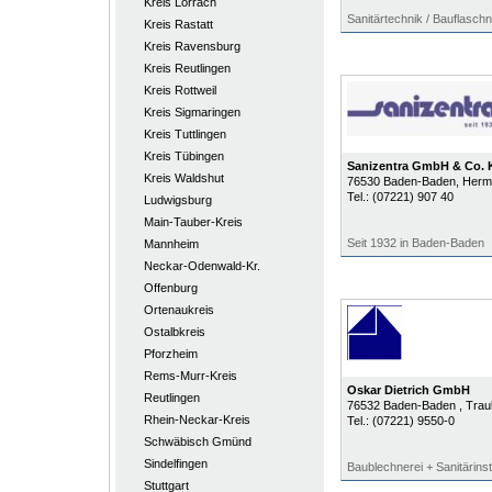
Kreis Lörrach
Sanitärtechnik / Bauflaschn
Kreis Rastatt
Kreis Ravensburg
Kreis Reutlingen
Kreis Rottweil
Kreis Sigmaringen
Kreis Tuttlingen
Kreis Tübingen
Sanizentra GmbH & Co.
Kreis Waldshut
76530
Baden-Baden
, Herm
Tel.:
(07221) 907 40
Ludwigsburg
Main-Tauber-Kreis
Seit 1932 in Baden-Baden
Mannheim
Neckar-Odenwald-Kr.
Offenburg
Ortenaukreis
Ostalbkreis
Pforzheim
Rems-Murr-Kreis
Oskar Dietrich GmbH
Reutlingen
76532
Baden-Baden
, Tra
Rhein-Neckar-Kreis
Tel.:
(07221) 9550-0
Schwäbisch Gmünd
Sindelfingen
Baublechnerei + Sanitärins
Stuttgart