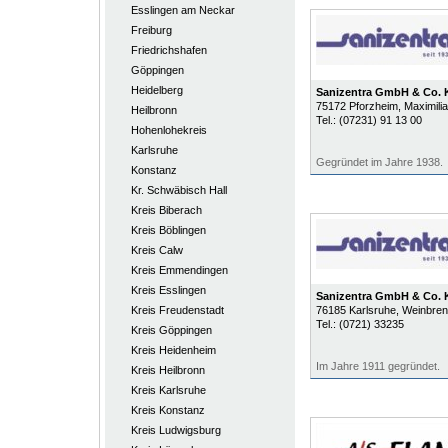
Esslingen am Neckar
Freiburg
Friedrichshafen
Göppingen
Heidelberg
Sanizentra GmbH & Co.
75172
Pforzheim
, Maximili
Heilbronn
Tel.:
(07231) 91 13 00
Hohenlohekreis
Karlsruhe
Gegründet im Jahre 1938.
Konstanz
Kr. Schwäbisch Hall
Kreis Biberach
Kreis Böblingen
Kreis Calw
Kreis Emmendingen
Kreis Esslingen
Sanizentra GmbH & Co.
Kreis Freudenstadt
76185
Karlsruhe
, Weinbren
Tel.:
(0721) 33235
Kreis Göppingen
Kreis Heidenheim
Im Jahre 1911 gegründet.
Kreis Heilbronn
Kreis Karlsruhe
Kreis Konstanz
Kreis Ludwigsburg