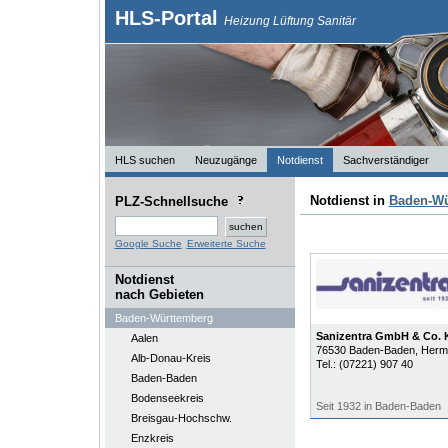
HLS-Portal
Heizung Lüftung Sanitär
HLS suchen
Neuzugänge
Notdienst
Sachverständiger
Notdienst in
Baden-Wü
PLZ-Schnellsuche
Google Suche
Erweiterte Suche
Notdienst
nach Gebieten
Baden-Württemberg
Sanizentra GmbH & Co.
Aalen
76530
Baden-Baden
, Herm
Alb-Donau-Kreis
Tel.:
(07221) 907 40
Baden-Baden
Bodenseekreis
Seit 1932 in Baden-Baden
Breisgau-Hochschw.
Enzkreis