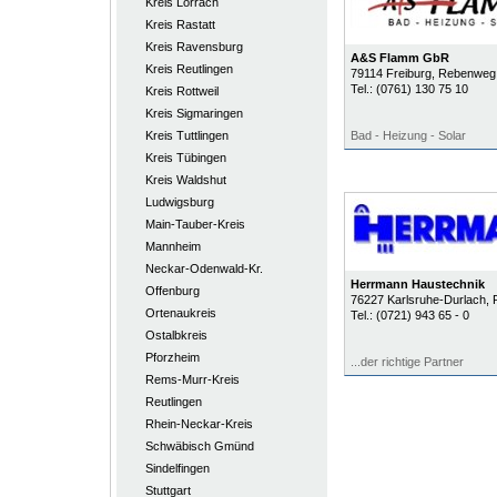
Kreis Lörrach
Kreis Rastatt
Kreis Ravensburg
A&S Flamm GbR
Kreis Reutlingen
79114
Freiburg
, Rebenweg
Tel.:
(0761) 130 75 10
Kreis Rottweil
Kreis Sigmaringen
Kreis Tuttlingen
Bad - Heizung - Solar
Kreis Tübingen
Kreis Waldshut
Ludwigsburg
Main-Tauber-Kreis
Mannheim
Neckar-Odenwald-Kr.
Herrmann Haustechnik
Offenburg
76227
Karlsruhe-Durlach
, 
Ortenaukreis
Tel.:
(0721) 943 65 - 0
Ostalbkreis
Pforzheim
...der richtige Partner
Rems-Murr-Kreis
Reutlingen
Rhein-Neckar-Kreis
Schwäbisch Gmünd
Sindelfingen
Stuttgart