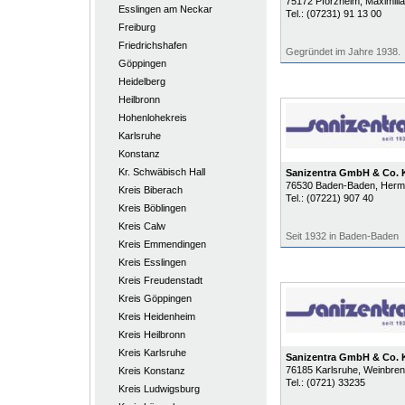
75172
Pforzheim
, Maximili
Esslingen am Neckar
Tel.:
(07231) 91 13 00
Freiburg
Friedrichshafen
Gegründet im Jahre 1938.
Göppingen
Heidelberg
Heilbronn
Hohenlohekreis
Karlsruhe
Konstanz
Kr. Schwäbisch Hall
Sanizentra GmbH & Co.
76530
Baden-Baden
, Herm
Kreis Biberach
Tel.:
(07221) 907 40
Kreis Böblingen
Kreis Calw
Seit 1932 in Baden-Baden
Kreis Emmendingen
Kreis Esslingen
Kreis Freudenstadt
Kreis Göppingen
Kreis Heidenheim
Kreis Heilbronn
Kreis Karlsruhe
Sanizentra GmbH & Co.
76185
Karlsruhe
, Weinbren
Kreis Konstanz
Tel.:
(0721) 33235
Kreis Ludwigsburg