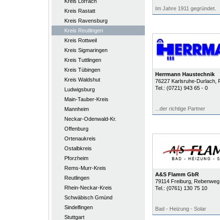
Kreis Lörrach
Im Jahre 1911 gegründet.
Kreis Rastatt
Kreis Ravensburg
Kreis Reutlingen
Kreis Rottweil
Kreis Sigmaringen
Kreis Tuttlingen
Kreis Tübingen
Herrmann Haustechnik
Kreis Waldshut
76227
Karlsruhe-Durlach
, 
Tel.:
(0721) 943 65 - 0
Ludwigsburg
Main-Tauber-Kreis
...der richtige Partner
Mannheim
Neckar-Odenwald-Kr.
Offenburg
Ortenaukreis
Ostalbkreis
Pforzheim
Rems-Murr-Kreis
A&S Flamm GbR
Reutlingen
79114
Freiburg
, Rebenweg
Rhein-Neckar-Kreis
Tel.:
(0761) 130 75 10
Schwäbisch Gmünd
Sindelfingen
Bad - Heizung - Solar
Stuttgart