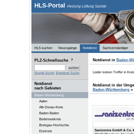
HLS-Portal
Heizung Lüftung Sanitär
HLS suchen
Neuzugänge
Notdienst
Sachverständiger
Notdienst in
Baden-Wü
PLZ-Schnellsuche
Leider keinen Treffer in Krei
Google Suche
Erweiterte Suche
Notdienst
Notdienst in der Umg
nach Gebieten
Baden-Württemberg
»
Baden-Württemberg
Aalen
Alb-Donau-Kreis
Baden-Baden
Bodenseekreis
Breisgau-Hochschw.
Sanizentra GmbH & Co.
Enzkreis