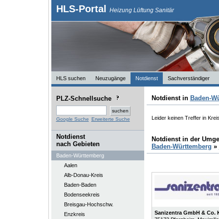
HLS-Portal
Heizung Lüftung Sanitär
HLS suchen
Neuzugänge
Notdienst
Sachverständiger
Notdienst in
Baden-Wü
PLZ-Schnellsuche
Leider keinen Treffer in Kre
Google Suche
Erweiterte Suche
Notdienst
Notdienst in der Umg
nach Gebieten
Baden-Württemberg
»
Baden-Württemberg
Aalen
Alb-Donau-Kreis
Baden-Baden
Bodenseekreis
Breisgau-Hochschw.
Sanizentra GmbH & Co.
Enzkreis