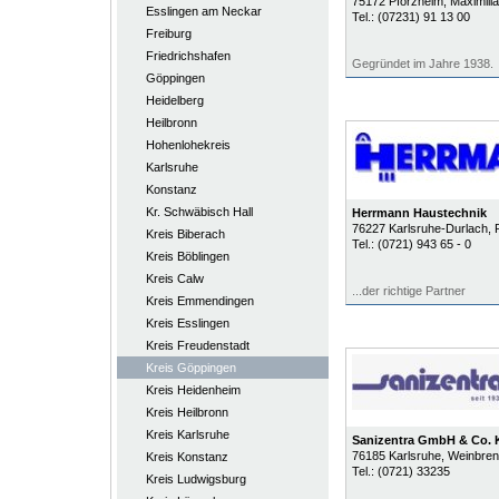
75172
Pforzheim
, Maximili
Esslingen am Neckar
Tel.:
(07231) 91 13 00
Freiburg
Friedrichshafen
Gegründet im Jahre 1938.
Göppingen
Heidelberg
Heilbronn
Hohenlohekreis
Karlsruhe
Konstanz
Kr. Schwäbisch Hall
Herrmann Haustechnik
76227
Karlsruhe-Durlach
, 
Kreis Biberach
Tel.:
(0721) 943 65 - 0
Kreis Böblingen
Kreis Calw
...der richtige Partner
Kreis Emmendingen
Kreis Esslingen
Kreis Freudenstadt
Kreis Göppingen
Kreis Heidenheim
Kreis Heilbronn
Kreis Karlsruhe
Sanizentra GmbH & Co.
76185
Karlsruhe
, Weinbren
Kreis Konstanz
Tel.:
(0721) 33235
Kreis Ludwigsburg