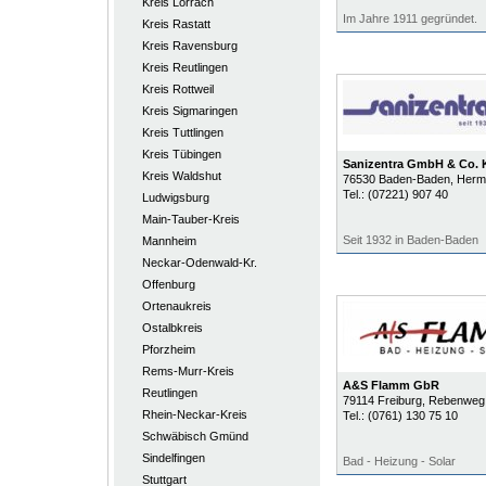
Kreis Lörrach
Im Jahre 1911 gegründet.
Kreis Rastatt
Kreis Ravensburg
Kreis Reutlingen
Kreis Rottweil
Kreis Sigmaringen
Kreis Tuttlingen
Kreis Tübingen
Sanizentra GmbH & Co.
Kreis Waldshut
76530
Baden-Baden
, Herm
Tel.:
(07221) 907 40
Ludwigsburg
Main-Tauber-Kreis
Seit 1932 in Baden-Baden
Mannheim
Neckar-Odenwald-Kr.
Offenburg
Ortenaukreis
Ostalbkreis
Pforzheim
Rems-Murr-Kreis
A&S Flamm GbR
Reutlingen
79114
Freiburg
, Rebenweg
Rhein-Neckar-Kreis
Tel.:
(0761) 130 75 10
Schwäbisch Gmünd
Sindelfingen
Bad - Heizung - Solar
Stuttgart