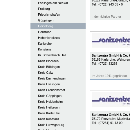
76227
Karlsruhe-Durlach
, 
Esslingen am Neckar
Tel.:
(0721) 943 65 - 0
Freiburg
Friedrichshafen
...der richtige Partner
Göppingen
Heidelberg
Heilbronn
Hohenlohekreis
Karlsruhe
Konstanz
Kr. Schwäbisch Hall
Sanizentra GmbH & Co.
76185
Karlsruhe
, Weinbren
Kreis Biberach
Tel.:
(0721) 33235
Kreis Böblingen
Kreis Calw
Im Jahre 1911 gegründet.
Kreis Emmendingen
Kreis Esslingen
Kreis Freudenstadt
Kreis Göppingen
Kreis Heidenheim
Kreis Heilbronn
Kreis Karlsruhe
Sanizentra GmbH & Co.
75172
Pforzheim
, Maximili
Kreis Konstanz
Tel.:
(07231) 91 13 00
Kreis Ludwigsburg