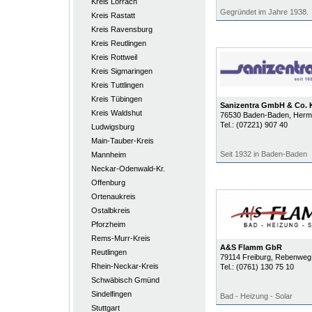
Kreis Lörrach
Gegründet im Jahre 1938.
Kreis Rastatt
Kreis Ravensburg
Kreis Reutlingen
Kreis Rottweil
Kreis Sigmaringen
Kreis Tuttlingen
Kreis Tübingen
Sanizentra GmbH & Co.
Kreis Waldshut
76530
Baden-Baden
, Herm
Tel.:
(07221) 907 40
Ludwigsburg
Main-Tauber-Kreis
Seit 1932 in Baden-Baden
Mannheim
Neckar-Odenwald-Kr.
Offenburg
Ortenaukreis
Ostalbkreis
Pforzheim
Rems-Murr-Kreis
A&S Flamm GbR
Reutlingen
79114
Freiburg
, Rebenweg
Rhein-Neckar-Kreis
Tel.:
(0761) 130 75 10
Schwäbisch Gmünd
Sindelfingen
Bad - Heizung - Solar
Stuttgart