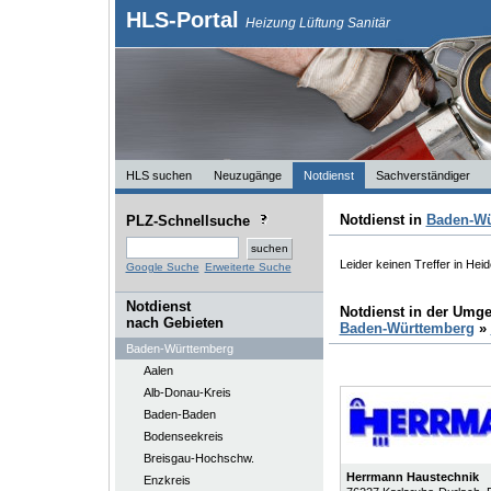
HLS-Portal
Heizung Lüftung Sanitär
HLS suchen
Neuzugänge
Notdienst
Sachverständiger
Notdienst in
Baden-Wü
PLZ-Schnellsuche
Leider keinen Treffer in Heid
Google Suche
Erweiterte Suche
Notdienst
Notdienst in der Umg
nach Gebieten
Baden-Württemberg
»
Baden-Württemberg
Aalen
Alb-Donau-Kreis
Baden-Baden
Bodenseekreis
Breisgau-Hochschw.
Herrmann Haustechnik
Enzkreis